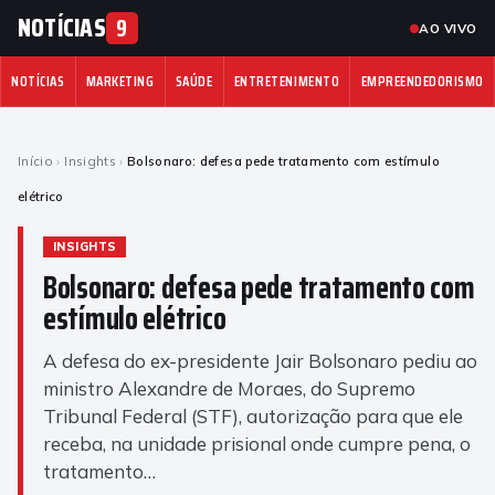
NOTÍCIAS
9
AO VIVO
NOTÍCIAS
MARKETING
SAÚDE
ENTRETENIMENTO
EMPREENDEDORISMO
Início
›
Insights
›
Bolsonaro: defesa pede tratamento com estímulo
elétrico
INSIGHTS
Bolsonaro: defesa pede tratamento com
estímulo elétrico
A defesa do ex-presidente Jair Bolsonaro pediu ao
ministro Alexandre de Moraes, do Supremo
Tribunal Federal (STF), autorização para que ele
receba, na unidade prisional onde cumpre pena, o
tratamento…