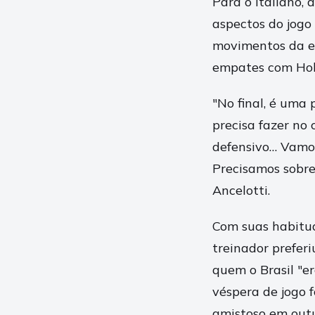
Para o italiano,
aspectos do jogo
movimentos da e
empates com Hola
"No final, é uma
precisa fazer no 
defensivo… Vamos
Precisamos sobre
Ancelotti.
Com suas habitua
treinador prefer
quem o Brasil "e
véspera de jogo 
amistoso em out