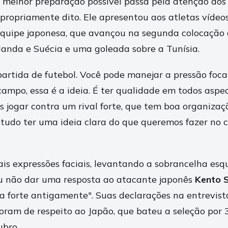
 a melhor preparação possível passa pela atenção aos
 propriamente dito. Ele apresentou aos atletas vídeo
quipe japonesa, que avançou na segunda colocação 
nda e Suécia e uma goleada sobre a Tunísia.
 partida de futebol. Você pode manejar a pressão foc
campo, essa é a ideia. É ter qualidade em todos aspec
 jogar contra um rival forte, que tem boa organizaçã
tudo ter uma ideia clara do que queremos fazer no c
is expressões faciais, levantando a sobrancelha esq
iu não dar uma resposta ao atacante japonês
Kento 
ra forte antigamente". Suas declarações na entrevist
foram de respeito ao Japão, que bateu a seleção por 
ubro.