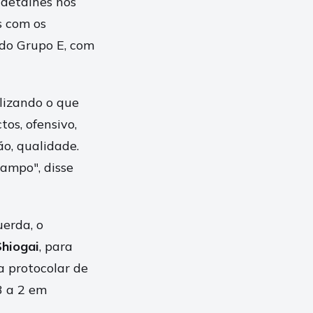
 detalhes nos
s com os
do Grupo E, com
alizando o que
tos, ofensivo,
o, qualidade.
ampo", disse
uerda, o
Shiogai
, para
a protocolar de
3 a 2 em