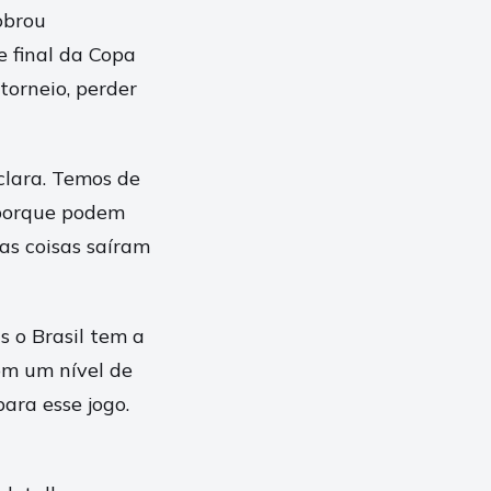
obrou
 final da Copa
torneio, perder
clara. Temos de
 porque podem
as coisas saíram
 o Brasil tem a
om um nível de
ara esse jogo.