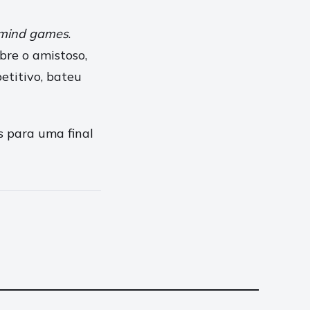
mind games
.
re o amistoso,
etitivo, bateu
s para uma final