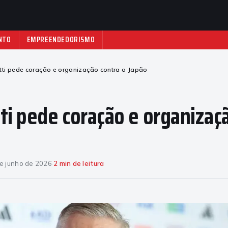
NTO
EMPREENDEDORISMO
tti pede coração e organização contra o Japão
ti pede coração e organizaç
e junho de 2026
·
2 min de leitura