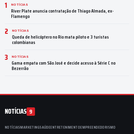
1
NOTÍCIAS
River Plate anuncia contratação de Thiago Almada, ex-
Flamengo
2
NOTÍCIAS
Queda de helicóptero no Rio mata piloto e 3 turistas
colombianas
3
NOTÍCIAS
Gama empata com São José e decide acesso à Série C no
Bezerrão
NOTÍCIAS
9
NOTÍCIAS
MARKETING
SAÚDE
ENTRETENIMENTO
EMPREENDEDORISMO