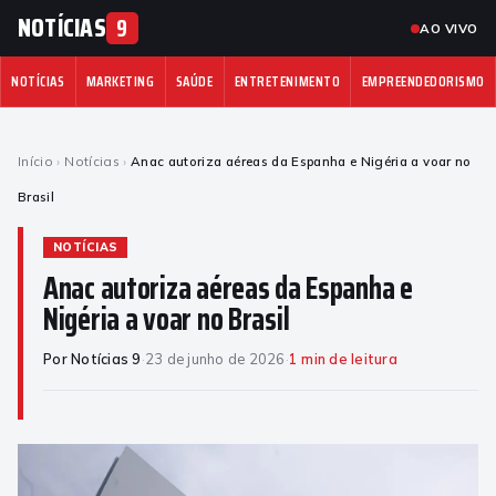
NOTÍCIAS
9
AO VIVO
NOTÍCIAS
MARKETING
SAÚDE
ENTRETENIMENTO
EMPREENDEDORISMO
Início
›
Notícias
›
Anac autoriza aéreas da Espanha e Nigéria a voar no
Brasil
NOTÍCIAS
Anac autoriza aéreas da Espanha e
Nigéria a voar no Brasil
Por Notícias 9
·
23 de junho de 2026
·
1 min de leitura