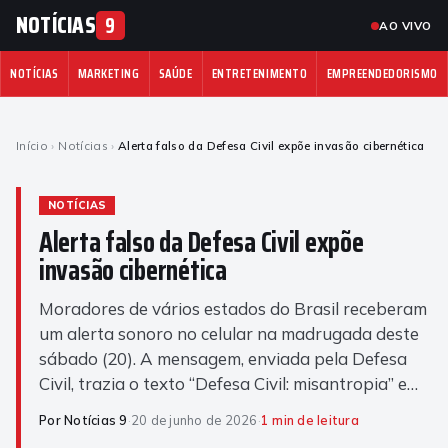
NOTÍCIAS
9
AO VIVO
NOTÍCIAS
MARKETING
SAÚDE
ENTRETENIMENTO
EMPREENDEDORISMO
Início
›
Notícias
›
Alerta falso da Defesa Civil expõe invasão cibernética
NOTÍCIAS
Alerta falso da Defesa Civil expõe
invasão cibernética
Moradores de vários estados do Brasil receberam
um alerta sonoro no celular na madrugada deste
sábado (20). A mensagem, enviada pela Defesa
Civil, trazia o texto “Defesa Civil: misantropia” e…
Por Notícias 9
·
20 de junho de 2026
·
1 min de leitura