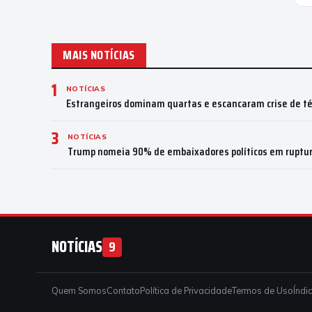
MAIS NOTÍCIAS
1
NOTÍCIAS
Estrangeiros dominam quartas e escancaram crise de téc
3
NOTÍCIAS
Trump nomeia 90% de embaixadores políticos em ruptur
NOTÍCIAS
9
Quem Somos
Contato
Política de Privacidade
Termos de Uso
Índi