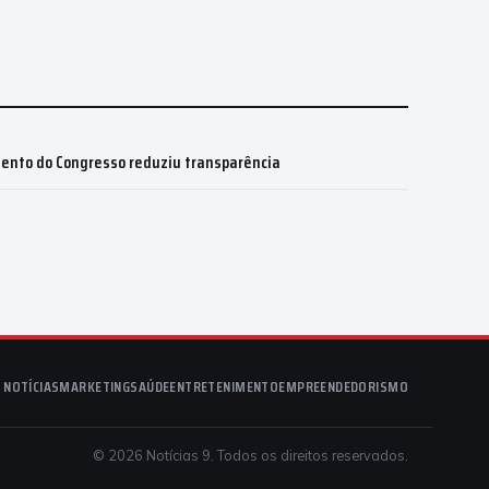
ento do Congresso reduziu transparência
NOTÍCIAS
MARKETING
SAÚDE
ENTRETENIMENTO
EMPREENDEDORISMO
© 2026 Notícias 9. Todos os direitos reservados.