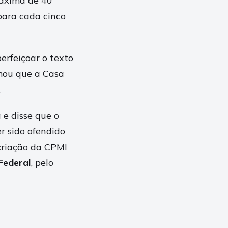
máxima de 40
para cada cinco
erfeiçoar o texto
rmou que a Casa
.
 e disse que o
r sido ofendido
criação da CPMI
 Federal
, pelo