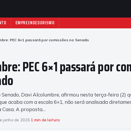
NTO
EMPREENDEDORISMO
mbre: PEC 6×1 passará por comissões no Senado
bre: PEC 6×1 passará por co
ado
 Senado, Davi Alcolumbre, afirmou nesta terça-feira (2) q
que acaba com a escala 6×1, não será analisada diretame
da Casa. A proposta…
e junho de 2026
·
1 min de leitura