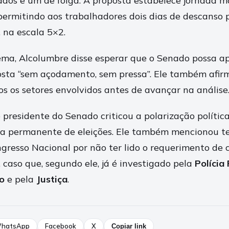
hados e um de folga. A proposta estabelece jornada 
permitindo aos trabalhadores dois dias de descanso 
 na escala 5×2.
ma, Alcolumbre disse esperar que o Senado possa ap
posta “sem açodamento, sem pressa”. Ele também afi
os os setores envolvidos antes de avançar na análise
presidente do Senado criticou a polarização política
ma permanente de eleições. Ele também mencionou te
gresso Nacional por não ter lido o requerimento de 
 caso que, segundo ele, já é investigado pela
Polícia
co
e pela
Justiça
.
hatsApp
Facebook
X
Copiar link