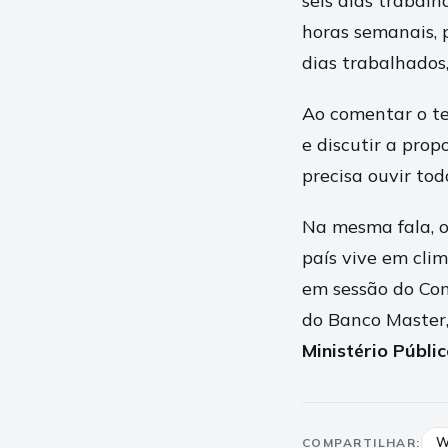
seis dias trabal
horas semanais, 
dias trabalhados,
Ao comentar o te
e discutir a pro
precisa ouvir tod
Na mesma fala, o 
país vive em cli
em sessão do Con
do Banco Master,
Ministério Públi
W
COMPARTILHAR: