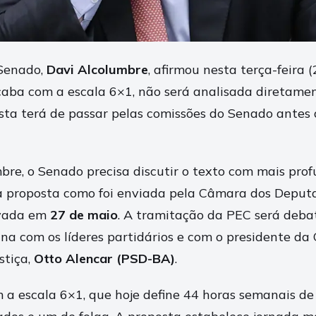
 Senado,
Davi Alcolumbre
, afirmou nesta terça-feira 
caba com a escala 6×1, não será analisada diretamen
sta terá de passar pelas comissões do Senado antes
re, o Senado precisa discutir o texto com mais prof
a proposta como foi enviada pela Câmara dos Deputa
ovada em
27 de maio
. A tramitação da PEC será deba
a com os líderes partidários e com o presidente da
stiça,
Otto Alencar (PSD-BA)
.
a escala 6×1, que hoje define 44 horas semanais de