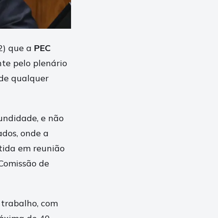
(2) que a
PEC
te pelo plenário
 de qualquer
undidade, e não
dos, onde a
tida em reunião
 Comissão de
 trabalho, com