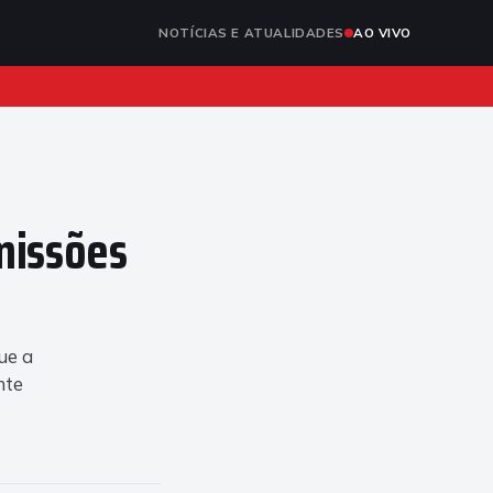
NOTÍCIAS E ATUALIDADES
AO VIVO
missões
ue a
nte