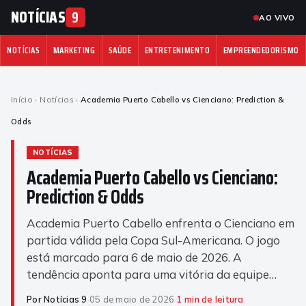
NOTÍCIAS
9
AO VIVO
NOTÍCIAS
MARKETING
SAÚDE
ENTRETENIMENTO
EMPREENDEDORISMO
Início
›
Notícias
›
Academia Puerto Cabello vs Cienciano: Prediction &
Odds
NOTÍCIAS
Academia Puerto Cabello vs Cienciano:
Prediction & Odds
Academia Puerto Cabello enfrenta o Cienciano em
partida válida pela Copa Sul-Americana. O jogo
está marcado para 6 de maio de 2026. A
tendência aponta para uma vitória da equipe…
Por Notícias 9
·
05 de maio de 2026
·
1 min de leitura